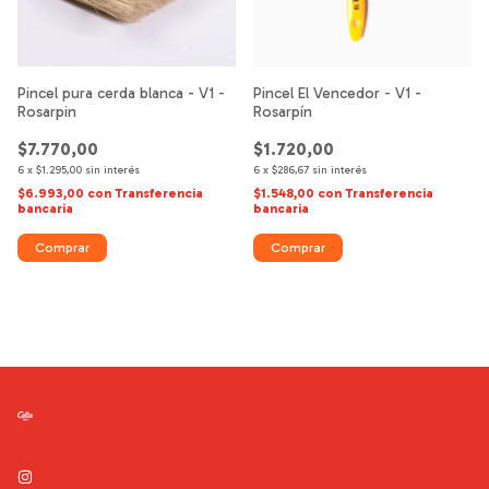
Pincel El Vencedor - V1 -
Pincel pura cerda blanca - V1 -
Rosarpín
Rosarpin
$1.720,00
$7.770,00
6
x
$286,67
sin interés
6
x
$1.295,00
sin interés
$1.548,00
con
Transferencia
$6.993,00
con
Transferencia
bancaria
bancaria
Comprar
Comprar