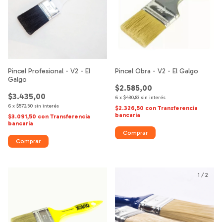
Pincel Obra - V2 - El Galgo
Pincel Profesional - V2 - El
Galgo
$2.585,00
$3.435,00
6
x
$430,83
sin interés
6
x
$572,50
sin interés
$2.326,50
con
Transferencia
bancaria
$3.091,50
con
Transferencia
bancaria
Comprar
Comprar
1
/
2