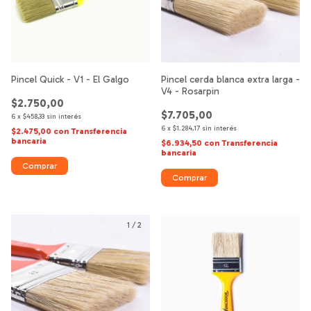
Pincel Quick - V1 - El Galgo
Pincel cerda blanca extra larga -
V4 - Rosarpin
$2.750,00
$7.705,00
6
x
$458,33
sin interés
6
x
$1.284,17
sin interés
$2.475,00
con
Transferencia
bancaria
$6.934,50
con
Transferencia
bancaria
Comprar
Comprar
1
/
2