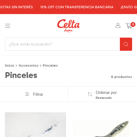
TAS SIN INTERÉS
10% OFF CON TRANSFERENCIA BANCARIA
¡ENVÍO GR
0
Inicio
>
Accesorios
>
Pinceles
Pinceles
6 productos
Ordenar por:
Filtrar
Destacado