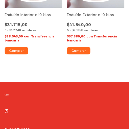
Enduído Interior x 10 kilos
Enduído Exterior x 10 kilos
$31.715,00
$41.540,00
6
x
$5.285,83
sin interés
6
x
$6.923,33
sin interés
$28.543,50
con
Transferencia
$37.386,00
con
Transferencia
bancaria
bancaria