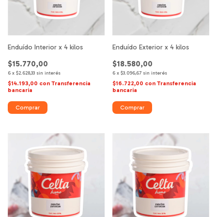
Enduído Interior x 4 kilos
Enduído Exterior x 4 kilos
$15.770,00
$18.580,00
6
x
$2.628,33
sin interés
6
x
$3.096,67
sin interés
$14.193,00
con
Transferencia
$16.722,00
con
Transferencia
bancaria
bancaria