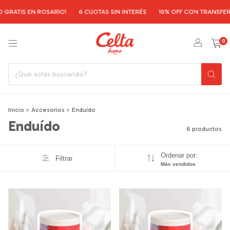
GRATIS EN ROSARIO!
6 CUOTAS SIN INTERÉS
10% OFF CON TRANSFERE
0
Inicio
>
Accesorios
>
Enduído
Enduído
6 productos
Ordenar por:
Filtrar
Más vendidos